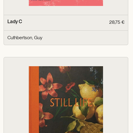
Lady C
28,75 €
Cuthbertson, Guy