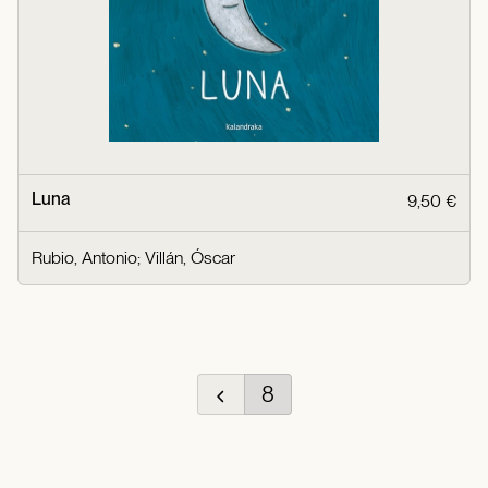
Luna
9,50 €
Rubio, Antonio
;
Villán, Óscar
8