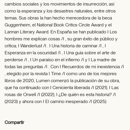
cambios sociales y los movimientos de insurrección, así
como la esperanza y los desastres naturales, entre otros
temas. Sus obras la han hecho merecedora de la beca
Guggenheim, el National Book Critics Circle Award y el
Lannan Literary Award. En España se han publicado I Los
hombres me explican cosas /I , su gran éxito de público y
crítica; I Wanderlust /I . I Una historia de caminar /I , I
Esperanza en la oscuridad /I , I Una guía sobre el arte de
perderse /I , I Un paraíso en el infierno /I y I La madre de
todas las preguntas /I . Con I Recuerdos de mi inexistencia /I
, elegido por la revista I Time /I como uno de los mejores
libros de 2020, Lumen comenzó la publicación de su obra,
que ha continuado con I Cenicienta liberada /I (2021), I Las
rosas de Orwell /I (2022), I ¿De quién es esta historia? /I
(2023) y ahora con I El camino inesperado /I (2025).
Compartir