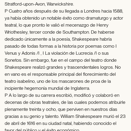
Stratford-upon-Avon, Warwickshire.
P Cuatro años después de su llegada a Londres hacia 1588,
ya había obtenido un notable éxito como dramaturgo y actor
teatral, lo que pronto le valió el mecenazgo de Henry
Wriothesley, tercer conde de Southampton. De haberse
dedicado únicamente a la poesía, Shakespeare habría
pasado de todas formas a la historia por poemas como I
Venus y Adonis /I , I La violación de Lucrecia /I o sus
Sonetos. Sin embargo, fue en el campo del teatro donde
Shakespeare realizó grandes y trascendentales logros. No
en vano es el responsable principal del florecimiento del
teatro isabelino, uno de los mascarones de proa de la
incipiente hegemonía mundial de Inglaterra.
P A lo largo de su carrera escribió, modificó y colaboró en
decenas de obras teatrales, de las cuales podemos atribuirle
plenamente treinta y ocho, que perviven en nuestros días
gracias a su genio y talento. William Shakespeare murió el 23
de abril de 1616 en su ciudad natal, habiendo conocido el
favor del público y el éxito económico.