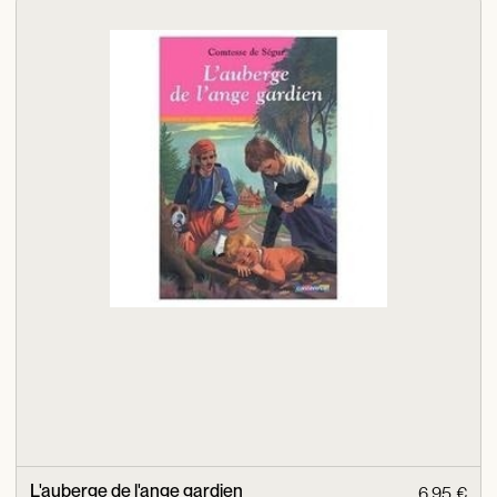
L'auberge de l'ange gardien
6,95 €