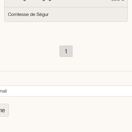
Comtesse de Ségur
1
me