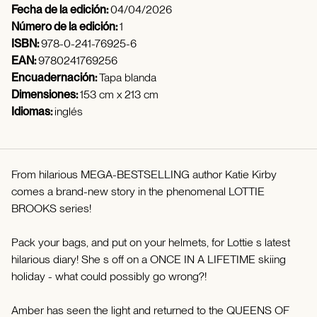
Fecha de la edición:
04/04/2026
Número de la edición:
1
ISBN:
978-0-241-76925-6
EAN:
9780241769256
Encuadernación:
Tapa blanda
Dimensiones:
153 cm x 213 cm
Idiomas:
inglés
From hilarious MEGA-BESTSELLING author Katie Kirby
comes a brand-new story in the phenomenal LOTTIE
BROOKS series!
Pack your bags, and put on your helmets, for Lottie s latest
hilarious diary! She s off on a ONCE IN A LIFETIME skiing
holiday - what could possibly go wrong?!
Amber has seen the light and returned to the QUEENS OF