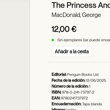
The Princess An
MacDonald, George
12,00 €
Sin ejemplares (se puede encar
Añadir a la cesta
Editorial:
Penguin Books Ltd
Fecha de la edición:
12/06/2025
Número de la edición:
1
ISBN:
978-0-241-73797-2
EAN:
9780241737972
Encuadernación:
Tapa blanda
Idiomas:
inglés