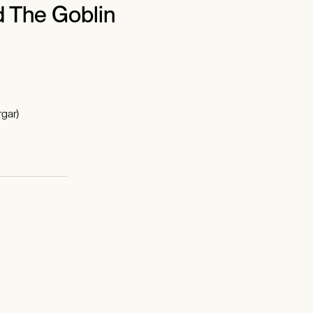
d The Goblin
gar)