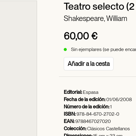
Teatro selecto (2
Shakespeare, William
60,00 €
Sin ejemplares (se puede encar
Añadir a la cesta
Editorial:
Espasa
Fecha de la edición:
01/06/2008
Número de la edición:
1
ISBN:
978-84-670-2702-0
EAN:
9788467027020
Colección:
Clásicos Castellanos
Dimensiones:
15 cm x 23 cm