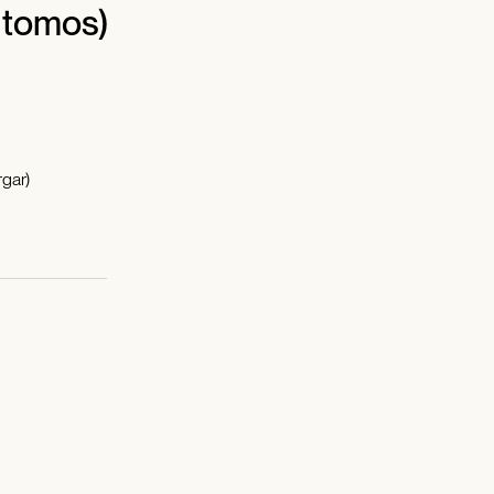
 tomos)
gar)