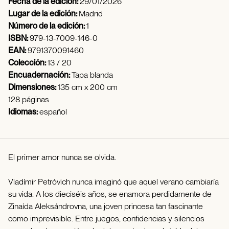
Fecha de la edición:
29/01/2026
Lugar de la edición:
Madrid
Número de la edición:
1
ISBN:
979-13-7009-146-0
EAN:
9791370091460
Colección:
13 / 20
Encuadernación:
Tapa blanda
Dimensiones:
135 cm x 200 cm
128 páginas
Idiomas:
español
El primer amor nunca se olvida.
Vladímir Petróvich nunca imaginó que aquel verano cambiaría
su vida. A los dieciséis años, se enamora perdidamente de
Zinaída Aleksándrovna, una joven princesa tan fascinante
como imprevisible. Entre juegos, confidencias y silencios