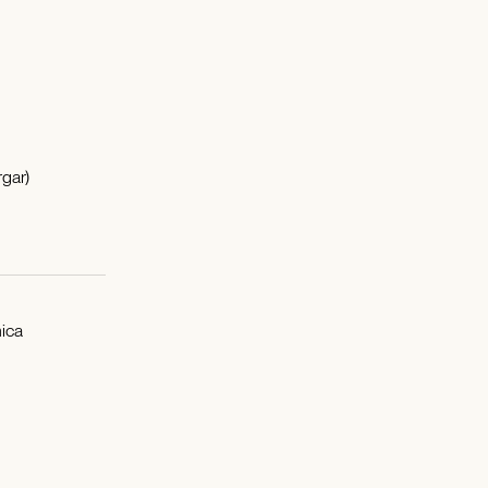
gar)
ica