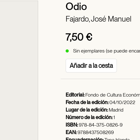
Odio
Fajardo, José Manuel
7,50 €
Sin ejemplares (se puede encar
Añadir a la cesta
Editorial:
Fondo de Cultura Económ
Fecha de la edición:
04/10/2022
Lugar de la edición:
Madrid
Número de la edición:
1
ISBN:
978-84-375-0826-9
EAN:
9788437508269
Encuadernación:
Tapa blanda