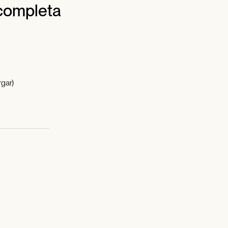
 completa
gar)