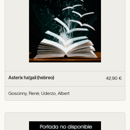
Asterix ha'gali (hebreo)
42,90 €
Goscinny, René
;
Uderzo, Albert