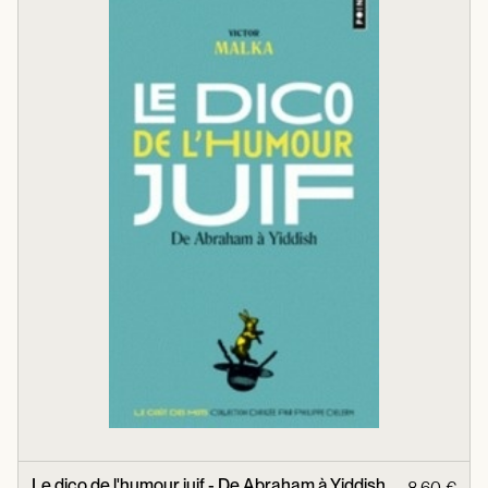
Le dico de l'humour juif - De Abraham à Yiddish
8,60 €