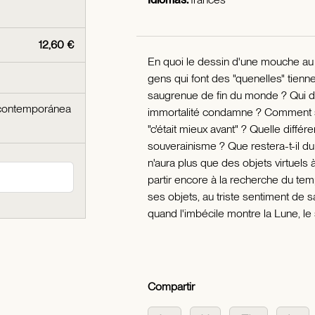
12,60 €
En quoi le dessin d'une mouche au c
gens qui font des "quenelles" tiennen
saugrenue de fin du monde ? Qui di
 contemporánea
immortalité condamne ? Comment se
"c'était mieux avant" ? Quelle différ
souverainisme ? Que restera-t-il d
n'aura plus que des objets virtuels à
partir encore à la recherche du t
ses objets, au triste sentiment de s
quand l'imbécile montre la Lune, le
Compartir