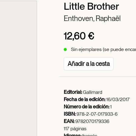
Little Brother
Enthoven, Raphaël
12,60 €
Sin ejemplares (se puede encar
Añadir a la cesta
Editorial:
Gallimard
Fecha de la edición:
16/03/2017
Número de la edición:
1
ISBN:
978-2-07-017933-6
EAN:
9782070179336
117 páginas
Idiomas:
francés