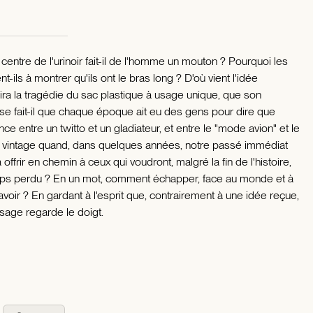
entre de l'urinoir fait-il de l'homme un mouton ? Pourquoi les
t-ils à montrer qu'ils ont le bras long ? D'où vient l'idée
ra la tragédie du sac plastique à usage unique, que son
 fait-il que chaque époque ait eu des gens pour dire que
ence entre un twitto et un gladiateur, et entre le "mode avion" et le
u vintage quand, dans quelques années, notre passé immédiat
 offrir en chemin à ceux qui voudront, malgré la fin de l'histoire,
emps perdu ? En un mot, comment échapper, face au monde et à
avoir ? En gardant à l'esprit que, contrairement à une idée reçue,
 sage regarde le doigt.