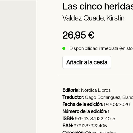
Las cinco herida
Valdez Quade, Kirstin
26,95 €
Disponibilidad inmediata (en sto
Añadir a la cesta
Editorial:
Nórdica Libros
Traductor:
Gago Domínguez, Blan
Fecha de la edición:
04/03/2026
Número de la edición:
1
ISBN:
979-13-87922-40-5
EAN:
9791387922405
Colección:
Otras Latitudes