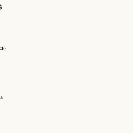
s
ck)
ca