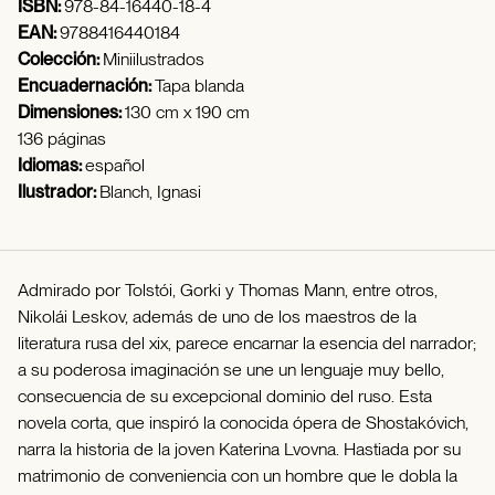
ISBN:
978-84-16440-18-4
EAN:
9788416440184
Colección:
Miniilustrados
Encuadernación:
Tapa blanda
Dimensiones:
130 cm x 190 cm
136 páginas
Idiomas:
español
Ilustrador:
Blanch, Ignasi
Admirado por Tolstói, Gorki y Thomas Mann, entre otros,
Nikolái Leskov, además de uno de los maestros de la
literatura rusa del xix, parece encarnar la esencia del narrador;
a su poderosa imaginación se une un lenguaje muy bello,
consecuencia de su excepcional dominio del ruso. Esta
novela corta, que inspiró la conocida ópera de Shostakóvich,
narra la historia de la joven Katerina Lvovna. Hastiada por su
matrimonio de conveniencia con un hombre que le dobla la