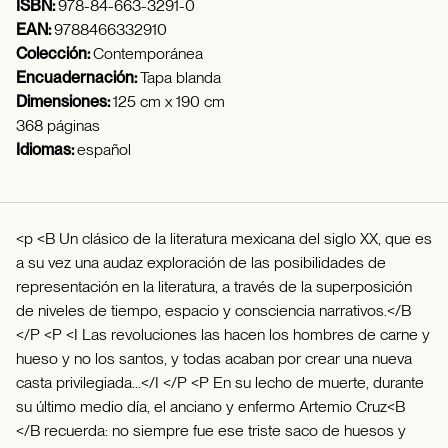
ISBN:
978-84-663-3291-0
EAN:
9788466332910
Colección:
Contemporánea
Encuadernación:
Tapa blanda
Dimensiones:
125 cm x 190 cm
368 páginas
Idiomas:
español
<p <B Un clásico de la literatura mexicana del siglo XX, que es
a su vez una audaz exploración de las posibilidades de
representación en la literatura, a través de la superposición
de niveles de tiempo, espacio y consciencia narrativos.</B
</P <P <I Las revoluciones las hacen los hombres de carne y
hueso y no los santos, y todas acaban por crear una nueva
casta privilegiada...</I </P <P En su lecho de muerte, durante
su último medio día, el anciano y enfermo Artemio Cruz<B
</B recuerda: no siempre fue ese triste saco de huesos y