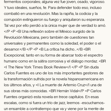
fermentos corporales; alguna vez fue joven, osado, vigoroso.
Y tuvo ideales, sueños, fe. Para defender todo eso, incluso
combatió en una revolución. Mas la rapiña, la codicia y la
corrupción extinguieron su fuego y aniquilaron su esperanza.
Tal vez por ello perdió a la única mujer que de verdad lo amó.
</P <P <B Una reflexión sobre el México surgido de la
Revolución Mexicana, pero también de cuestiones tan
universales y permanentes como la soledad, el poder o el
desamor.</B </P <P <B La crítica ha dicho...</B <BR
Excepcional, tanto en su forma de abarcar todo el espectro
humano como en la sátira corrosiva y el diálogo mordaz. <BR
<I The New York Times Book Review</I </P <P Sin duda
Carlos Fuentes es uno de los más importantes gestores de
la transformación sufrida por la novela hispanoamericana en
los últimos años, y <I La muerte de Artemio Cruz</I una de
sus obras más conocidas. <BR Hernán Vidal</P <P Carlos
Fuentes organizó esta novela en trece capítulos. En esas
escalas, como si fuera un trío de jazz, leemos -escuchamos-
un ensamble a contratiempo que va y viene por la mente de