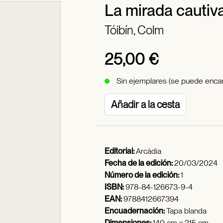
La mirada cautiv
Tóibín, Colm
25,00 €
Sin ejemplares (se puede encar
Añadir a la cesta
Editorial:
Arcàdia
Fecha de la edición:
20/03/2024
Número de la edición:
1
ISBN:
978-84-126673-9-4
EAN:
9788412667394
Encuadernación:
Tapa blanda
Dimensiones:
140 cm x 215 cm