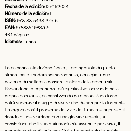
Fecha de la edición:
12/01/2024
Número de la edición:
1
ISBN:
978-88-5498-375-5
EAN:
9788854983755
464 páginas
Idiomas:
italiano
Lo psicoanalista di Zeno Cosini, il protagonista di questo
straordinario, modernissimo romanzo, consiglia al suo
paziente di mettersi a scrivere la storia della propria vita.
Rivivendone le esperienze più significative, scavando nella
propria coscienza, psicanalizzando se stesso, Zeno forse
potrà superare il disagio di vivere che da sempre lo tormenta.
Emergono così il problema del vizio del fumo, mai superato, il
ricordo di una relazione con una giovane amante, la
convinzione che il suo matrimonio sia avvenuto per caso , il
rapporto contraddittorio con Giulio, il cognato-rivale, suicida