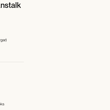
nstalk
gar)
oks