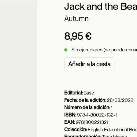
Jack and the Bea
Autumn
8,95 €
Sin ejemplares (se puede encar
Añadir a la cesta
Editorial:
Base
Fecha de la edición:
28/03/2022
Número de la edición:
1
ISBN:
978-1-80022-132-1
EAN:
9781800221321
Colección:
English Educational Bo
Encuadernación:
Tapa blanda