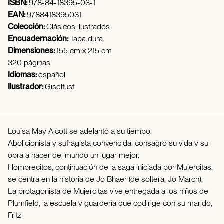
ISBN:
978-84-18395-03-1
EAN:
9788418395031
Colección:
Clásicos ilustrados
Encuadernación:
Tapa dura
Dimensiones:
155 cm x 215 cm
320 páginas
Idiomas:
español
Ilustrador:
Giselfust
Louisa May Alcott se adelantó a su tiempo.
Abolicionista y sufragista convencida, consagró su vida y su
obra a hacer del mundo un lugar mejor.
Hombrecitos, continuación de la saga iniciada por Mujercitas,
se centra en la historia de Jo Bhaer (de soltera, Jo March).
La protagonista de Mujercitas vive entregada a los niños de
Plumfield, la escuela y guardería que codirige con su marido,
Fritz.