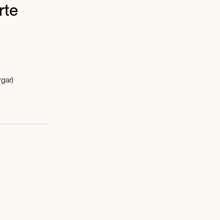
rte
gar)