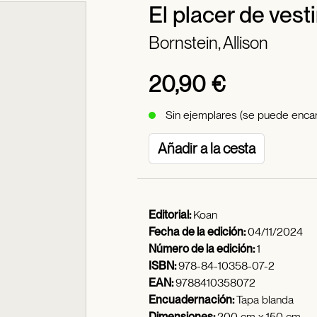
El placer de vesti
Bornstein, Allison
20,90 €
Sin ejemplares (se puede encar
Añadir a la cesta
Editorial:
Koan
Fecha de la edición:
04/11/2024
Número de la edición:
1
ISBN:
978-84-10358-07-2
EAN:
9788410358072
Encuadernación:
Tapa blanda
Dimensiones:
200 cm x 150 cm