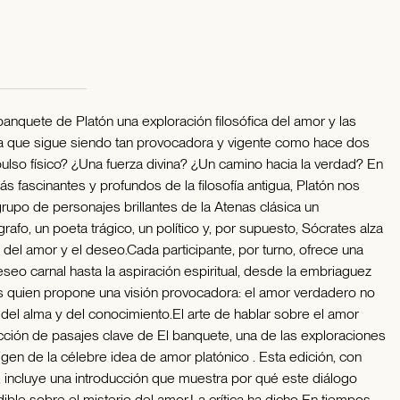
anquete de Platón una exploración filosófica del amor y las
ica que sigue siendo tan provocadora y vigente como hace dos
lso físico? ¿Una fuerza divina? ¿Un camino hacia la verdad? En
s fascinantes y profundos de la filosofía antigua, Platón nos
grupo de personajes brillantes de la Atenas clásica un
afo, un poeta trágico, un político y, por supuesto, Sócrates alza
s del amor y el deseo.Cada participante, por turno, ofrece una
eseo carnal hasta la aspiración espiritual, desde la embriaguez
es quien propone una visión provocadora: el amor verdadero no
a del alma y del conocimiento.El arte de hablar sobre el amor
cción de pasajes clave de El banquete, una de las exploraciones
igen de la célebre idea de amor platónico . Esta edición, con
, incluye una introducción que muestra por qué este diálogo
ible sobre el misterio del amor.La crítica ha dicho En tiempos