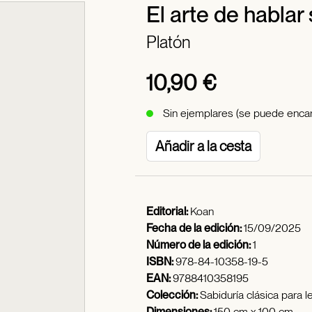
El arte de hablar
Platón
10,90 €
Sin ejemplares (se puede encar
Añadir a la cesta
Editorial:
Koan
Fecha de la edición:
15/09/2025
Número de la edición:
1
ISBN:
978-84-10358-19-5
EAN:
9788410358195
Colección:
Sabiduría clásica para 
Dimensiones:
150 cm x 100 cm