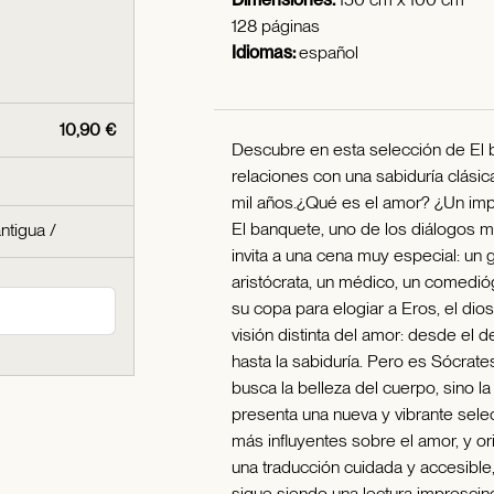
128 páginas
Idiomas:
español
10,90 €
Descubre en esta selección de El b
relaciones con una sabiduría clás
mil años.¿Qué es el amor? ¿Un impu
El banquete, uno de los diálogos má
antigua
/
invita a una cena muy especial: un 
aristócrata, un médico, un comediógr
su copa para elogiar a Eros, el dio
visión distinta del amor: desde el d
hasta la sabiduría. Pero es Sócrat
busca la belleza del cuerpo, sino l
presenta una nueva y vibrante sele
más influyentes sobre el amor, y or
una traducción cuidada y accesible
sigue siendo una lectura imprescind