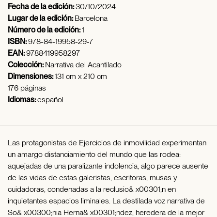
Fecha de la edición:
30/10/2024
Lugar de la edición:
Barcelona
Número de la edición:
1
ISBN:
978-84-19958-29-7
EAN:
9788419958297
Colección:
Narrativa del Acantilado
Dimensiones:
131 cm x 210 cm
176 páginas
Idiomas:
español
Las protagonistas de Ejercicios de inmovilidad experimentan
un amargo distanciamiento del mundo que las rodea:
aquejadas de una paralizante indolencia, algo parece ausente
de las vidas de estas galeristas, escritoras, musas y
cuidadoras, condenadas a la reclusio& x00301;n en
inquietantes espacios liminales. La destilada voz narrativa de
So& x00300;nia Herna& x00301;ndez, heredera de la mejor