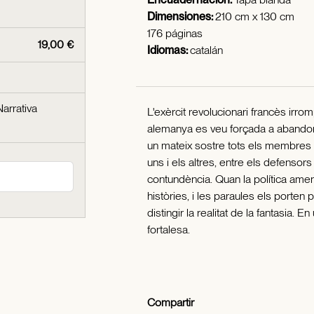
Dimensiones:
210 cm x 130 cm
176 páginas
19,00 €
Idiomas:
catalán
Narrativa
L'exèrcit revolucionari francès irr
alemanya es veu forçada a abandonar 
un mateix sostre tots els membres de
uns i els altres, entre els defensor
contundència. Quan la política ame
històries, i les paraules els porte
distingir la realitat de la fantasia. 
fortalesa.
Compartir