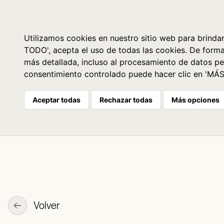
Libros
La librería
Agenda
Utilizamos cookies en nuestro sitio web para brindar
TODO', acepta el uso de todas las cookies. De form
más detallada, incluso al procesamiento de datos pe
consentimiento controlado puede hacer clic en 'MÁ
Aceptar todas
Rechazar todas
Más opciones
Volver