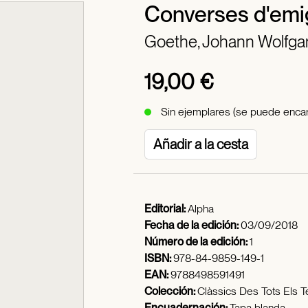
Converses d'emi
Goethe, Johann Wolfga
19,00 €
Sin ejemplares (se puede encar
Añadir a la cesta
Editorial:
Alpha
Fecha de la edición:
03/09/2018
Número de la edición:
1
ISBN:
978-84-9859-149-1
EAN:
9788498591491
Colección:
Clàssics Des Tots Els 
Encuadernación:
Tapa blanda