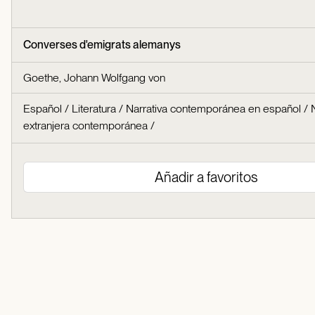
Converses d'emigrats alemanys
Goethe, Johann Wolfgang von
Español
/
Literatura
/
Narrativa contemporánea en español
/
extranjera contemporánea
/
Añadir a favoritos