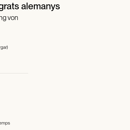
grats alemanys
ng von
gar)
Temps