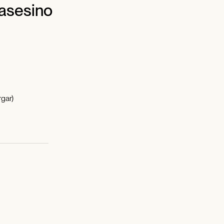
 asesino
gar)