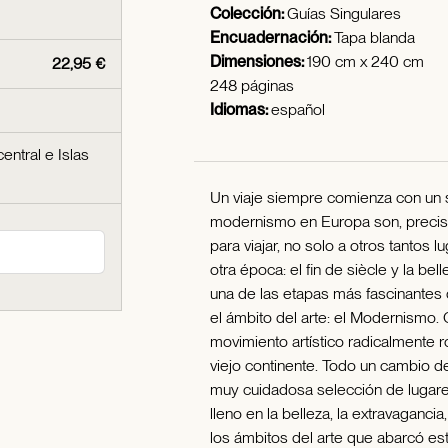
Colección:
Guías Singulares
Encuadernación:
Tapa blanda
Dimensiones:
190 cm x 240 cm
22,95 €
248 páginas
Idiomas:
español
entral e Islas
Un viaje siempre comienza con un s
modernismo en Europa son, precisa
para viajar, no solo a otros tantos 
otra época: el fin de siècle y la 
una de las etapas más fascinantes d
el ámbito del arte: el Modernismo
movimiento artístico radicalmente
viejo continente. Todo un cambio d
muy cuidadosa selección de lugar
lleno en la belleza, la extravagancia
los ámbitos del arte que abarcó est