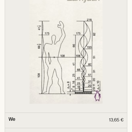
We
13,65 €