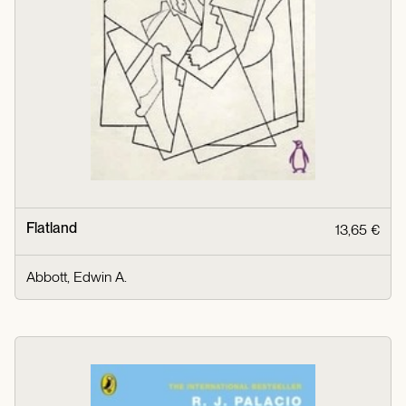
Flatland
13,65 €
Abbott, Edwin A.