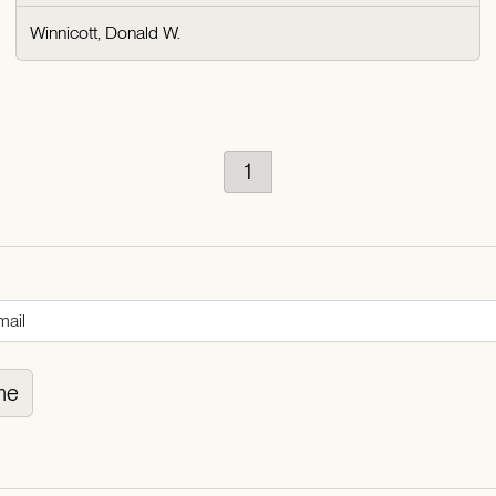
Winnicott, Donald W.
1
me