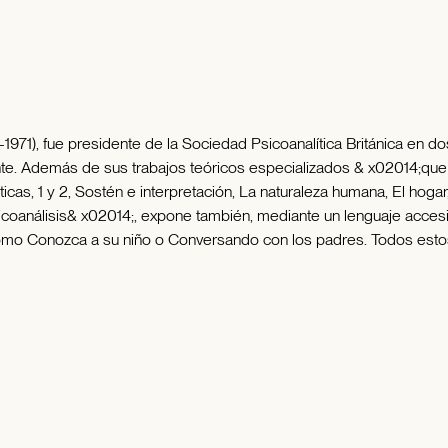
-1971), fue presidente de la Sociedad Psicoanalítica Británica en 
ante. Además de sus trabajos teóricos especializados & x02014;que
icas, 1 y 2, Sostén e interpretación, La naturaleza humana, El hoga
psicoanálisis& x02014;, expone también, mediante un lenguaje acce
 como Conozca a su niño o Conversando con los padres. Todos estos