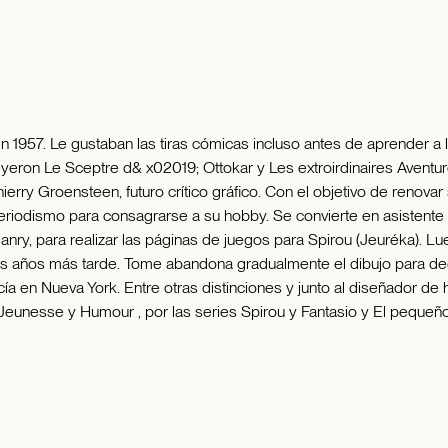
 1957. Le gustaban las tiras cómicas incluso antes de aprender a
yeron Le Sceptre d& x02019; Ottokar y Les extroirdinaires Aventu
ierry Groensteen, futuro crítico gráfico. Con el objetivo de reno
periodismo para consagrarse a su hobby. Se convierte en asistent
anry, para realizar las páginas de juegos para Spirou (Jeuréka). 
is años más tarde. Tome abandona gradualmente el dibujo para ded
cía en Nueva York. Entre otras distinciones y junto al diseñador de h
 Jeunesse y Humour , por las series Spirou y Fantasio y El pequeño