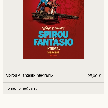
Spirou y Fantasio Integral 15
25,00 €
Tome
;
Tome&Janry