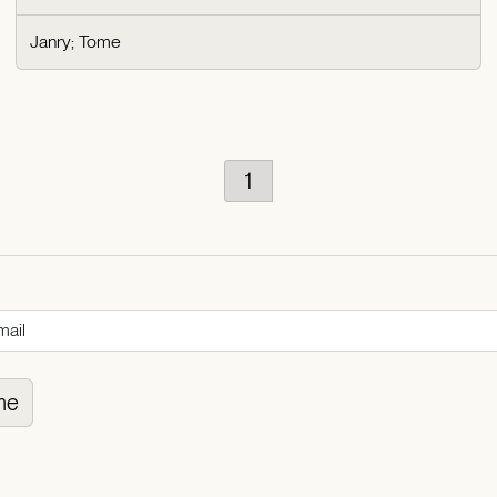
Janry
;
Tome
1
me