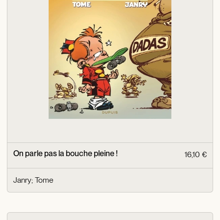
On parle pas la bouche pleine !
16,10 €
Janry
;
Tome