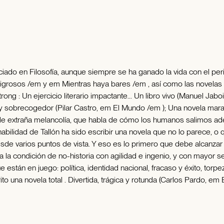
nciado en Filosofía, aunque siempre se ha ganado la vida con el peri
ligrosos /em y em Mientras haya bares /em , así como las novelas 
: Un ejercicio literario impactante... Un libro vivo (Manuel Jabois
e y sobrecogedor (Pilar Castro, em El Mundo /em ); Una novela mara
, de extraña melancolía, que habla de cómo los humanos salimos ad
ilidad de Tallón ha sido escribir una novela que no lo parece, o qu
esde varios puntos de vista. Y eso es lo primero que debe alcanzar
 la condición de no-historia con agilidad e ingenio, y con mayor s
están en juego: política, identidad nacional, fracaso y éxito, torpe
rito una novela total . Divertida, trágica y rotunda (Carlos Pardo, 