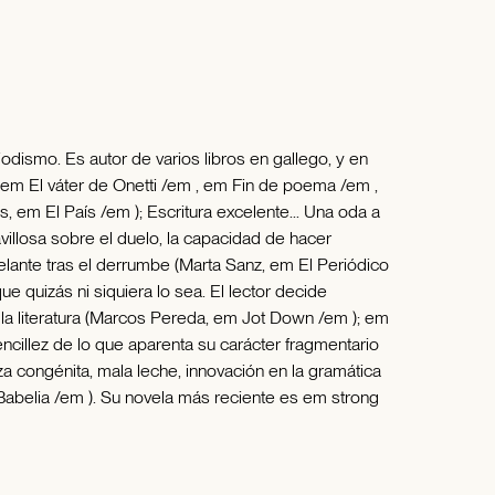
odismo. Es autor de varios libros en gallego, y en
em El váter de Onetti /em , em Fin de poema /em ,
, em El País /em ); Escritura excelente... Una oda a
villosa sobre el duelo, la capacidad de hacer
elante tras el derrumbe (Marta Sanz, em El Periódico
e quizás ni siquiera lo sea. El lector decide
 la literatura (Marcos Pereda, em Jot Down /em ); em
encillez de lo que aparenta su carácter fragmentario
za congénita, mala leche, innovación en la gramática
em Babelia /em ). Su novela más reciente es em strong