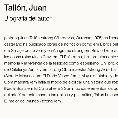
Tallón, Juan
Biografía del autor
p strong Juan Tallón /strong (Vilardevós, Ourense, 1975) es lice
castellano ha publicado obras de no ficción como em Libros pe
em Salvaje oeste /em y en Anagrama strong em Rewind /em /strong 
las cosas rotas (Juan Cruz, em El País /em ); Un libro elocuent
memoria y la vivencia de la felicidad como espejismo. Un libro
de Catalunya /em ); y em strong Obra maestra /strong /em : La hab
(Alberto Moyano, em El Diario Vasco /em ); Muy disfrutable, y d
Obra maestra /em halla el modo de explicar una historia que roza
(Nadal Suau, em El Cultural /em ); Son muchos elementos los que 
del arte Y de esta manera tan oblicua y prismática, Tallón ha esc
El mejor del mundo /strong /em .