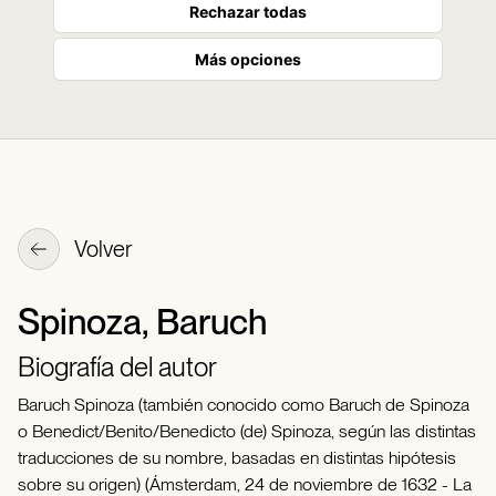
Rechazar todas
Más opciones
Volver
Spinoza, Baruch
Biografía del autor
Baruch Spinoza (también conocido como Baruch de Spinoza
o Benedict/Benito/Benedicto (de) Spinoza, según las distintas
traducciones de su nombre, basadas en distintas hipótesis
sobre su origen) (Ámsterdam, 24 de noviembre de 1632 - La