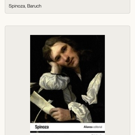
Spinoza, Baruch