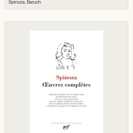
Spinoza, Baruch