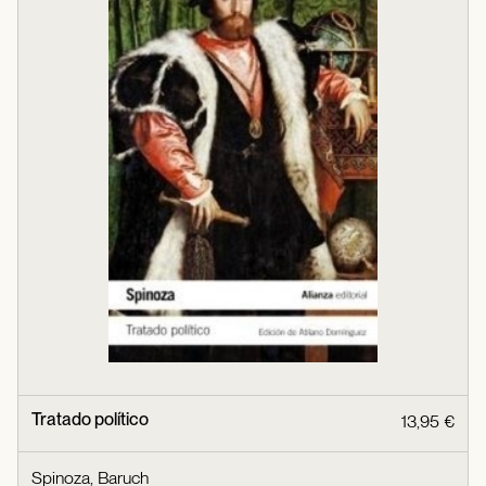
Tratado político
13,95 €
Spinoza, Baruch