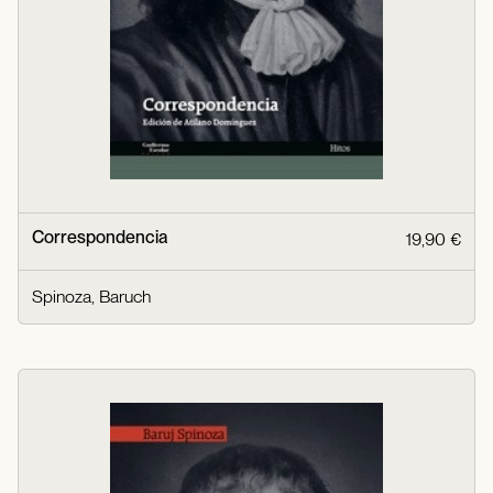
Correspondencia
19,90 €
Spinoza, Baruch