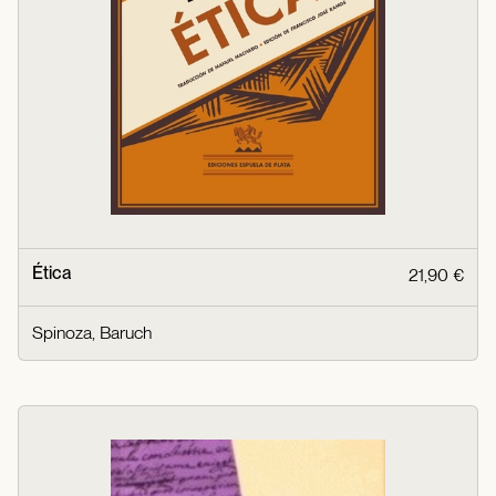
Ética
21,90 €
Spinoza, Baruch