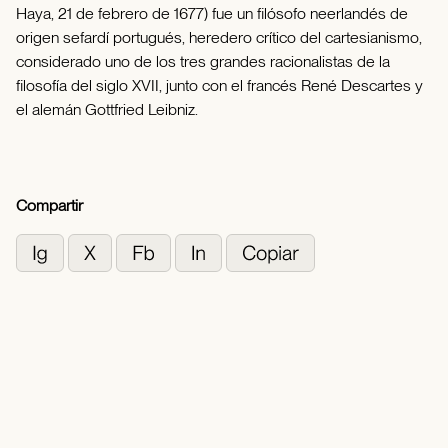
Haya, 21 de febrero de 1677) fue un filósofo neerlandés de
origen sefardí portugués, heredero crítico del cartesianismo,
considerado uno de los tres grandes racionalistas de la
filosofía del siglo XVII, junto con el francés René Descartes y
el alemán Gottfried Leibniz.
Compartir