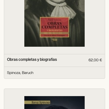
Obras completas y biografías
62,00 €
Spinoza, Baruch