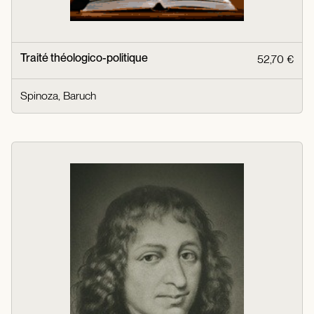
Traité théologico-politique
52,70 €
Spinoza, Baruch