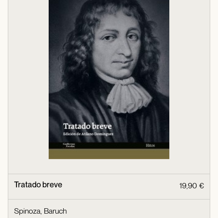
Tratado breve
19,90 €
Spinoza, Baruch