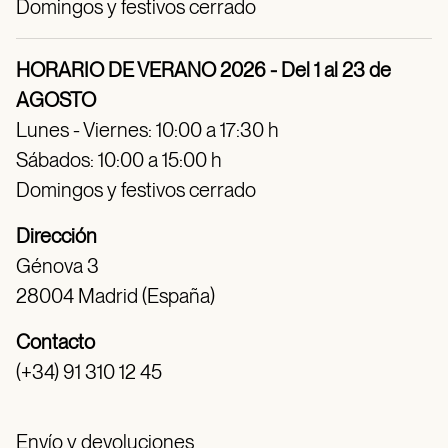
Domingos y festivos cerrado
HORARIO DE VERANO 2026 - Del 1 al 23 de
AGOSTO
Lunes - Viernes: 10:00 a 17:30 h
Sábados: 10:00 a 15:00 h
Domingos y festivos cerrado
Dirección
Génova 3
28004 Madrid (España)
Contacto
(+34) 91 310 12 45
Envío y devoluciones