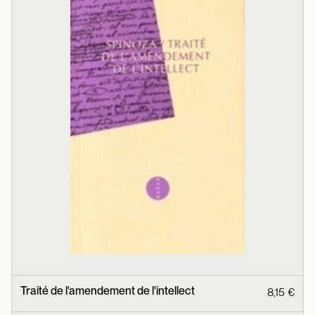
Traité de l'amendement de l'intellect
8,15 €