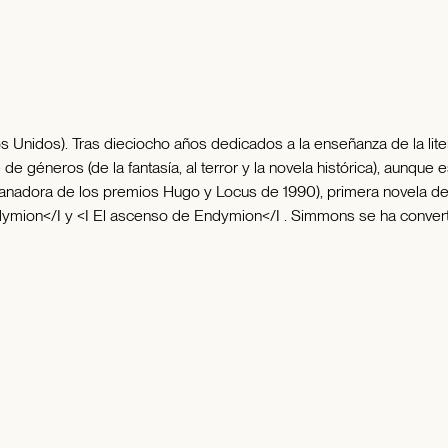
 Unidos). Tras dieciocho años dedicados a la enseñanza de la lite
de géneros (de la fantasía, al terror y la novela histórica), aunqu
(ganadora de los premios Hugo y Locus de 1990), primera novela de
ndymion</I y <I El ascenso de Endymion</I . Simmons se ha convertid