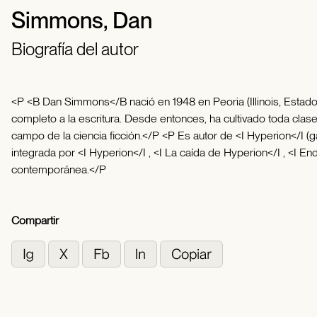
Simmons, Dan
Biografía del autor
<P <B Dan Simmons</B nació en 1948 en Peoria (Illinois, Estados
completo a la escritura. Desde entonces, ha cultivado toda clase 
campo de la ciencia ficción.</P <P Es autor de <I Hyperion</I 
integrada por <I Hyperion</I , <I La caída de Hyperion</I , <I E
contemporánea.</P
Compartir