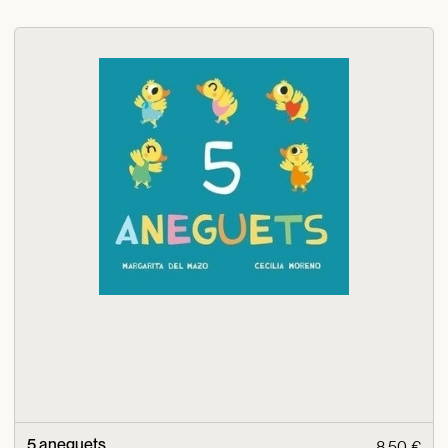
5 aneguets
8,50 €