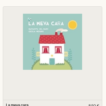
La meva cara
8,50 €