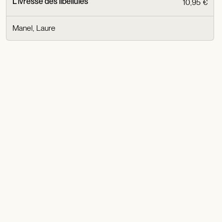
L'ivresse des libellules
10,95 €
Manel, Laure