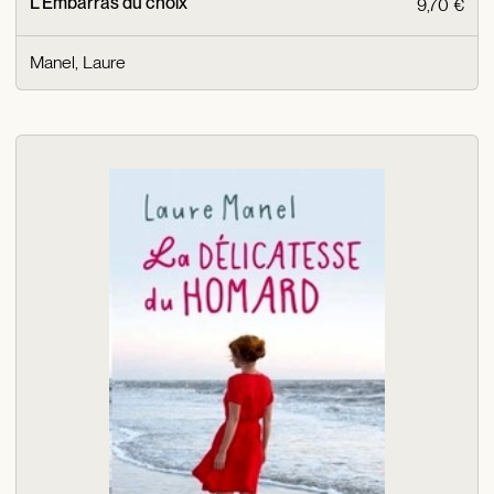
L'Embarras du choix
9,70 €
Manel, Laure