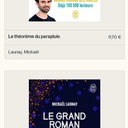
Le théorème du parapluie.
11,70 €
Launay, Mickaël