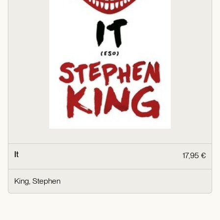
It
17,95 €
King, Stephen