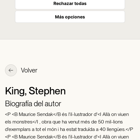
Rechazar todas
Más opciones
Volver
King, Stephen
Biografía del autor
<P <B Maurice Sendak</B és l'il-lustrador d'<I Allà on viuen
els monstres</I , obra que ha venut més de 50 mil-lions
d'exemplars a tot el món i ha estat traduïda a 40 llengües.</P
<P <B Maurice Sendak</B és l'il-lustrador d'<I Allà on viuen