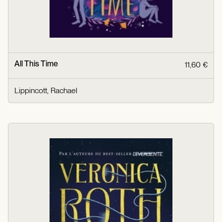
All This Time
11,60 €
Lippincott, Rachael