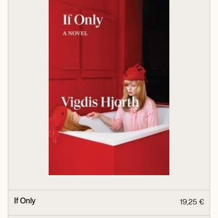
If Only
19,25 €