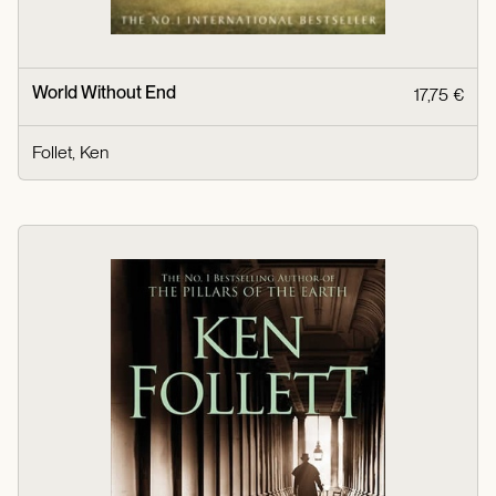
World Without End
17,75 €
Follet, Ken