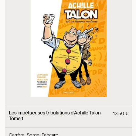
Les impétueuses tribulations d'Achille Talon
13,50 €
Tome 1
Carrère, Serge
;
Fabcaro