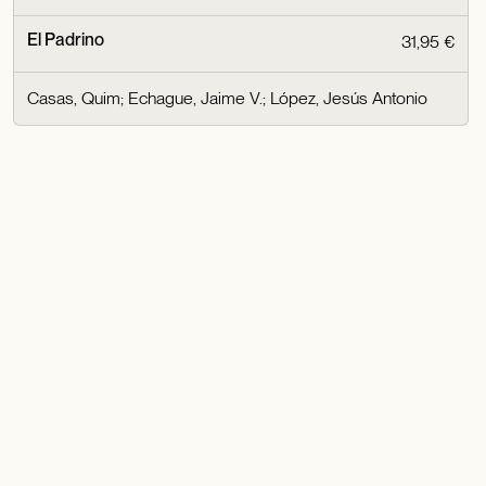
El Padrino
31,95 €
Casas, Quim
;
Echague, Jaime V.
;
López, Jesús Antonio