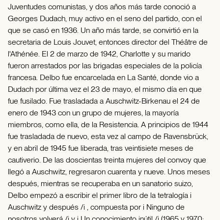
Juventudes comunistas, y dos años más tarde conoció a
Georges Dudach, muy activo en el seno del partido, con el
que se casó en 1936. Un año más tarde, se convirtió en la
secretaria de Louis Jouvet, entonces director del Théâtre de
l'Athénée. El 2 de marzo de 1942, Charlotte y su marido
fueron arrestados por las brigadas especiales de la policía
francesa. Delbo fue encarcelada en La Santé, donde vio a
Dudach por última vez el 23 de mayo, el mismo día en que
fue fusilado. Fue trasladada a Auschwitz-Birkenau el 24 de
enero de 1943 con un grupo de mujeres, la mayoría
miembros, como ella, de la Resistencia. A principios de 1944
fue trasladada de nuevo, esta vez al campo de Ravensbrück,
y en abril de 1945 fue liberada, tras veintisiete meses de
cautiverio. De las doscientas treinta mujeres del convoy que
llegó a Auschwitz, regresaron cuarenta y nueve. Unos meses
después, mientras se recuperaba en un sanatorio suizo,
Delbo empezó a escribir el primer libro de la tetralogía i
Auschwitz y después /i , compuesta por i Ninguno de
nosotros volverá /i y i Un conocimiento inútil /i (1965 y 1970;