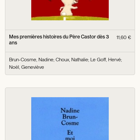
Mes premières histoires du Père Castor dès 3
11,60 €
ans
Brun-Cosme, Nadine
;
Choux, Nathalie
;
Le Goff, Hervé
;
Noël, Geneviève