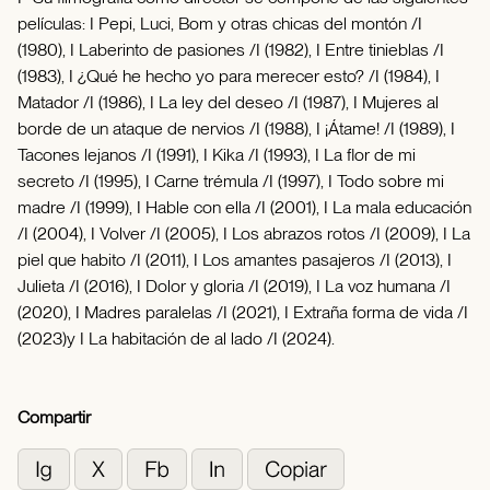
películas: I Pepi, Luci, Bom y otras chicas del montón /I
(1980), I Laberinto de pasiones /I (1982), I Entre tinieblas /I
(1983), I ¿Qué he hecho yo para merecer esto? /I (1984), I
Matador /I (1986), I La ley del deseo /I (1987), I Mujeres al
borde de un ataque de nervios /I (1988), I ¡Átame! /I (1989), I
Tacones lejanos /I (1991), I Kika /I (1993), I La flor de mi
secreto /I (1995), I Carne trémula /I (1997), I Todo sobre mi
madre /I (1999), I Hable con ella /I (2001), I La mala educación
/I (2004), I Volver /I (2005), I Los abrazos rotos /I (2009), I La
piel que habito /I (2011), I Los amantes pasajeros /I (2013), I
Julieta /I (2016), I Dolor y gloria /I (2019), I La voz humana /I
(2020), I Madres paralelas /I (2021), I Extraña forma de vida /I
(2023)y I La habitación de al lado /I (2024).
Compartir