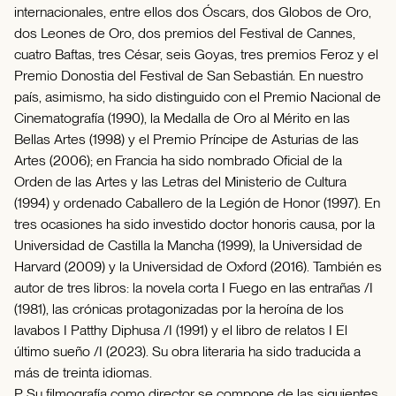
internacionales, entre ellos dos Óscars, dos Globos de Oro,
dos Leones de Oro, dos premios del Festival de Cannes,
cuatro Baftas, tres César, seis Goyas, tres premios Feroz y el
Premio Donostia del Festival de San Sebastián. En nuestro
país, asimismo, ha sido distinguido con el Premio Nacional de
Cinematografía (1990), la Medalla de Oro al Mérito en las
Bellas Artes (1998) y el Premio Príncipe de Asturias de las
Artes (2006); en Francia ha sido nombrado Oficial de la
Orden de las Artes y las Letras del Ministerio de Cultura
(1994) y ordenado Caballero de la Legión de Honor (1997). En
tres ocasiones ha sido investido doctor honoris causa, por la
Universidad de Castilla la Mancha (1999), la Universidad de
Harvard (2009) y la Universidad de Oxford (2016). También es
autor de tres libros: la novela corta I Fuego en las entrañas /I
(1981), las crónicas protagonizadas por la heroína de los
lavabos I Patthy Diphusa /I (1991) y el libro de relatos I El
último sueño /I (2023). Su obra literaria ha sido traducida a
más de treinta idiomas.
P Su filmografía como director se compone de las siguientes