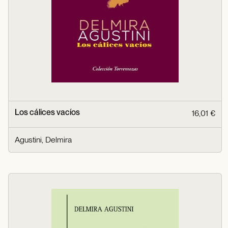
Los cálices vacíos
16,01 €
Agustini, Delmira