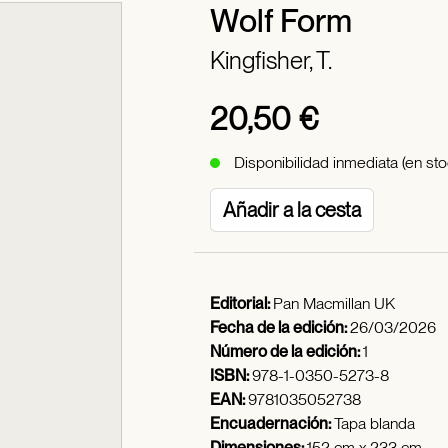
Wolf Form
Kingfisher, T.
20,50 €
Disponibilidad inmediata (en sto
Añadir a la cesta
Editorial:
Pan Macmillan UK
Fecha de la edición:
26/03/2026
Número de la edición:
1
ISBN:
978-1-0350-5273-8
EAN:
9781035052738
Encuadernación:
Tapa blanda
Dimensiones:
152 cm x 233 cm