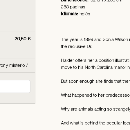
288 páginas
Idiomas:
inglés
20,50 €
The year is 1899 and Sonia Wilson is
the reclusive Dr.
Halder offers her a position illustra
ror y misterio
/
move to his North Carolina manor ho
But soon enough she finds that ther
What happened to her predecessor,
Why are animals acting so strangel
And what is behind the peculiar loc