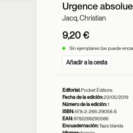
Urgence absolue
Jacq, Christian
9,20 €
Sin ejemplares (se puede encar
Añadir a la cesta
Editorial:
Pocket Éditions
Fecha de la edición:
23/05/2019
Número de la edición:
1
ISBN:
978-2-266-29058-6
EAN:
9782266290586
Encuadernación:
Tapa blanda
Idiomas:
francés