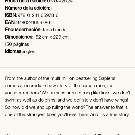
Fecha de la edición:
07/03/2024
Número de la edición:
1
ISBN:
978-0-241-65978-6
EAN:
9780241659786
Encuadernación:
Tapa blanda
Dimensiones:
152 cm x 229 cm
150 páginas
Idiomas:
inglés
From the author of the multi-million bestselling Sapiens
comes an incredible new story of the human race, for
younger readers.*We humans aren't strong like lions, we don't
swim as well as dolphins, and we definitely don't have wings!
So how did we end up ruling the world?The answer to that is
one of the strangest tales you'll ever hear. And it's a true story
. .