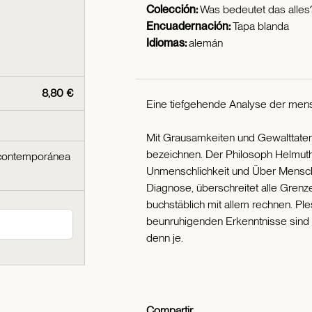
Colección:
Was bedeutet das alles
Encuadernación:
Tapa blanda
Idiomas:
alemán
8,80 €
Eine tiefgehende Analyse der mens
Mit Grausamkeiten und Gewalttaten k
bezeichnen. Der Philosoph Helmuth
 contemporánea
Unmenschlichkeit und Über Mensche
Diagnose, überschreitet alle Grenze
buchstäblich mit allem rechnen. Pl
beunruhigenden Erkenntnisse sind h
denn je.
Compartir